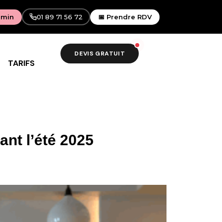
 min
01 89 71 56 72
📅 Prendre RDV
DEVIS GRATUIT
TARIFS
ant l’été 2025