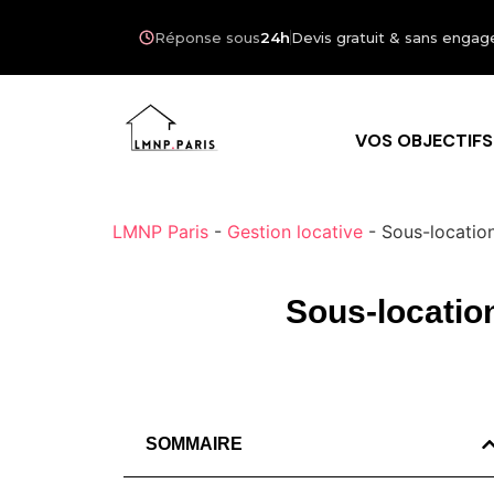
Réponse sous
24h
Devis gratuit & sans eng
VOS OBJECTIFS
LMNP Paris
-
Gestion locative
-
Sous-location
Sous-location
SOMMAIRE