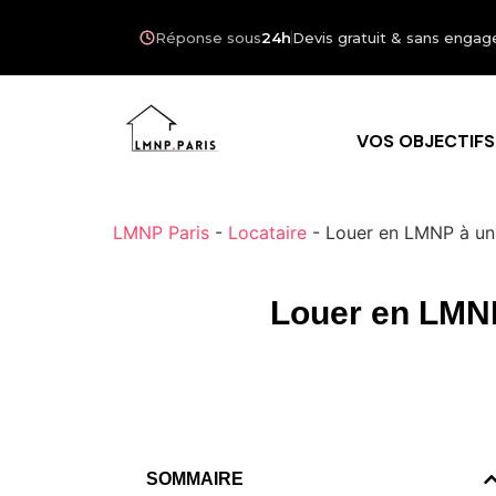
Réponse sous
24h
Devis gratuit & sans eng
VOS OBJECTIFS
LMNP Paris
-
Locataire
-
Louer en LMNP à un m
Louer en LMNP 
SOMMAIRE