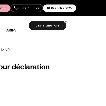
 min
01 89 71 56 72
📅 Prendre RDV
DEVIS GRATUIT
TARIFS
n LMNP
our déclaration