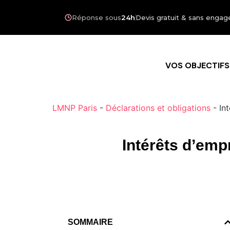
Réponse sous
24h
Devis gratuit & sans eng
VOS OBJECTIFS
LMNP Paris
-
Déclarations et obligations
-
In
Intérêts d’emp
SOMMAIRE