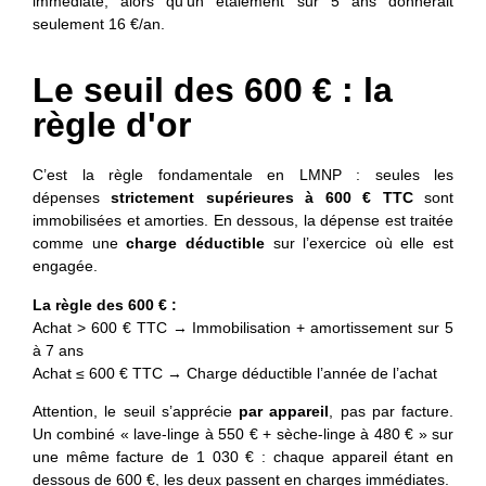
immédiate, alors qu’un étalement sur 5 ans donnerait
seulement 16 €/an.
Le seuil des 600 € : la
règle d'or
C’est la règle fondamentale en LMNP : seules les
dépenses
strictement supérieures à 600 € TTC
sont
immobilisées et amorties. En dessous, la dépense est traitée
comme une
charge déductible
sur l’exercice où elle est
engagée.
La règle des 600 € :
Achat > 600 € TTC → Immobilisation + amortissement sur 5
à 7 ans
Achat ≤ 600 € TTC → Charge déductible l’année de l’achat
Attention, le seuil s’apprécie
par appareil
, pas par facture.
Un combiné « lave-linge à 550 € + sèche-linge à 480 € » sur
une même facture de 1 030 € : chaque appareil étant en
dessous de 600 €, les deux passent en charges immédiates.