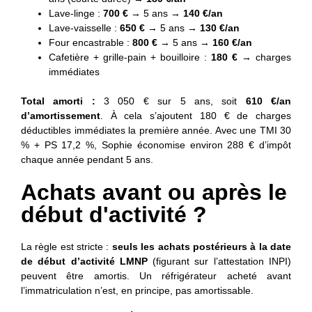
Lave-linge :
700 €
→ 5 ans →
140 €/an
Lave-vaisselle :
650 €
→ 5 ans →
130 €/an
Four encastrable :
800 €
→ 5 ans →
160 €/an
Cafetière + grille-pain + bouilloire :
180 €
→ charges
immédiates
Total amorti :
3 050 € sur 5 ans, soit
610 €/an
d’amortissement
. À cela s’ajoutent 180 € de charges
déductibles immédiates la première année. Avec une TMI 30
% + PS 17,2 %, Sophie économise environ 288 € d’impôt
chaque année pendant 5 ans.
Achats avant ou après le
début d'activité ?
La règle est stricte :
seuls les achats postérieurs à la date
de début d’activité LMNP
(figurant sur l’attestation INPI)
peuvent être amortis. Un réfrigérateur acheté avant
l’immatriculation n’est, en principe, pas amortissable.