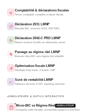
Comptabilité & déclarations fiscales
📊
Tenue comptable complète et liasse fiscale
Déclaration 2031 LMNP
📋
Résultat BIC, annexes 2033, EDI-TDFC
Déclaration 2042-C PRO LMNP
📝
Report revenus locatifs sur déclaration perso
Passage au régime réel LMNP
🔄
Bascule micro-BIC vers régime réel simplifié
Optimisation fiscale LMNP
💰
Stratégie long terme, 4 leviers, LMP
Suivi de rentabilité LMNP
📈
Tableaux de bord, 6 KPI, reporting mensuel
SIMULATEURS & OUTILS INTERACTIFS
Micro-BIC vs Régime Réel
SIMULATEUR
Comparez votre fiscalité, économisez jusqu'à 4 200 €/an